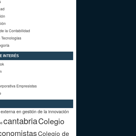
s
dad
ión
ción
e la Contabilidad
 Tecnologías
egoría
DE INTERÉS
ok
in
rporativa Empresistas
e
externa en gestión de la innovación
cantabria
Colegio
oe
conomistas
Colegio de