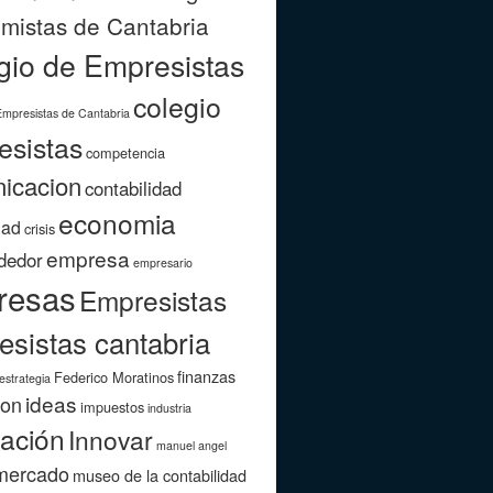
mistas de Cantabria
gio de Empresistas
colegio
Empresistas de Cantabria
esistas
competencia
icacion
contabilidad
economia
dad
crisis
empresa
dedor
empresario
resas
Empresistas
esistas cantabria
finanzas
Federico Moratinos
estrategia
ideas
ion
impuestos
industria
ación
Innovar
manuel angel
mercado
museo de la contabilidad