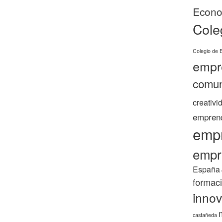
Econo
Cole
Colegio de 
empr
comun
creativi
empren
emp
empr
España
formac
innov
castañeda