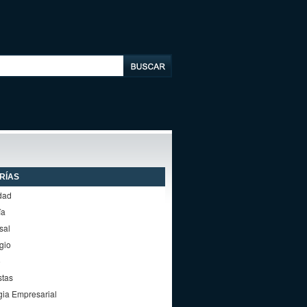
RÍAS
dad
ía
sal
gio
o
stas
gia Empresarial