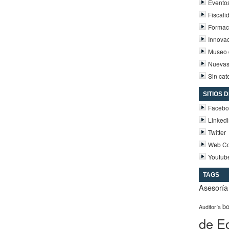
Evento
Fiscali
Formac
Innova
Museo d
Nuevas
Sin cat
SITIOS 
Facebo
Linked
Twitter
Web Co
Youtub
TAGS
Asesoría 
b
Auditoría
de E