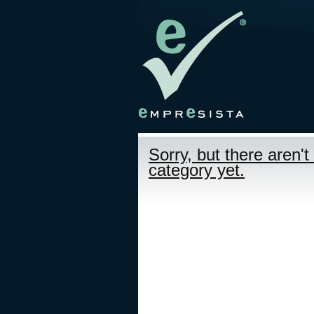
Sorry, but there aren'
category yet.