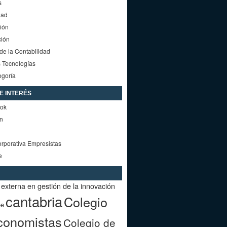
s
dad
ión
ción
e la Contabilidad
 Tecnologías
egoría
DE INTERÉS
ok
in
rporativa Empresistas
e
externa en gestión de la innovación
cantabria
Colegio
oe
conomistas
Colegio de