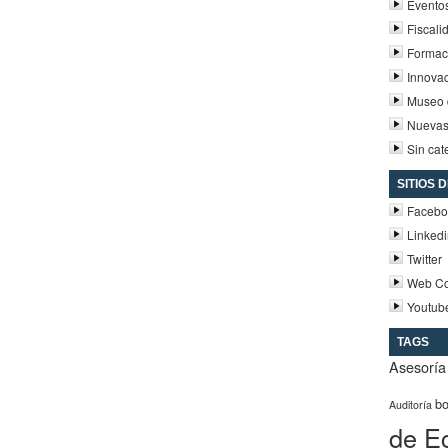
Evento
Fiscali
Formac
Innova
Museo d
Nuevas
Sin cat
SITIOS 
Facebo
Linked
Twitter
Web Co
Youtub
TAGS
Asesoría 
b
Auditoría
de E