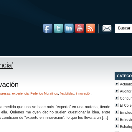
ncia’
CATEGO
vación
Actuali
Auditor
presas
,
experiencia
,
Federico Moratinos
,
flexibilidad
,
innovación
,
Concur
El Cole
 a medida que uno se hace más “experto” en una materia, tiende
Emple
ella. Quienes me oyen decirlo suelen cuestionar la idea, entre
 condición de “experto en innovación”, lo que les lleva a un […]
Entrevi
Estrate