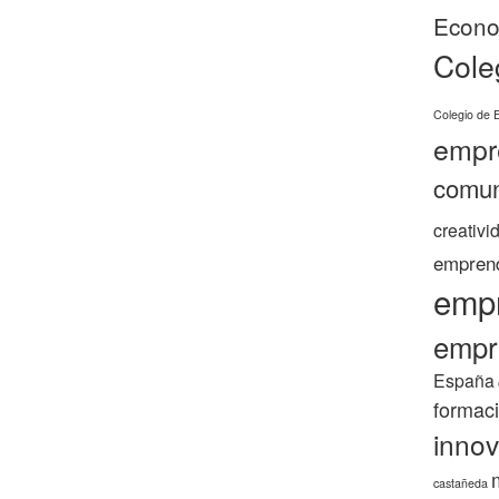
Econo
Cole
Colegio de 
empr
comun
creativi
empren
emp
empr
España
formac
innov
castañeda