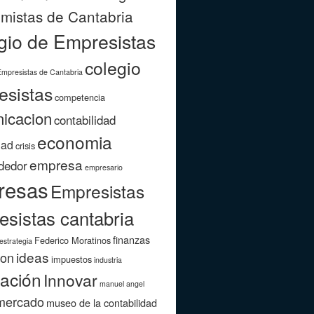
mistas de Cantabria
gio de Empresistas
colegio
Empresistas de Cantabria
esistas
competencia
icacion
contabilidad
economia
dad
crisis
empresa
dedor
empresario
resas
Empresistas
esistas cantabria
finanzas
Federico Moratinos
estrategia
ideas
ion
impuestos
industria
ación
Innovar
manuel angel
mercado
museo de la contabilidad