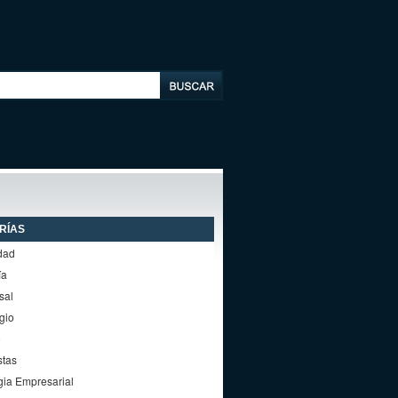
RÍAS
dad
ía
sal
gio
o
stas
gia Empresarial