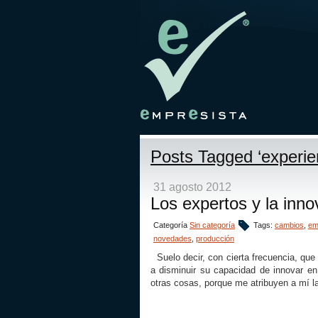
Posts Tagged ‘experie
31 agosto 2012
Los expertos y la inno
Categoría
Sin categoría
Tags:
cambios
,
em
novedades
,
producción
Suelo decir, con cierta frecuencia, que
a disminuir su capacidad de innovar en 
otras cosas, porque me atribuyen a mí la