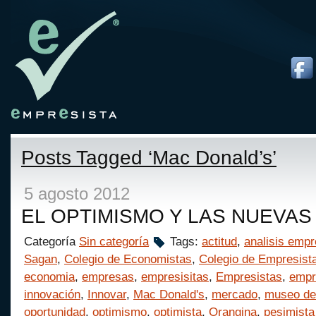
Posts Tagged ‘Mac Donald’s’
5 agosto 2012
EL OPTIMISMO Y LAS NUEVAS
Categoría
Sin categoría
Tags:
actitud
,
analisis empr
Sagan
,
Colegio de Economistas
,
Colegio de Empresist
economia
,
empresas
,
empresisitas
,
Empresistas
,
empr
innovación
,
Innovar
,
Mac Donald's
,
mercado
,
museo de 
oportunidad
,
optimismo
,
optimista
,
Orangina
,
pesimista